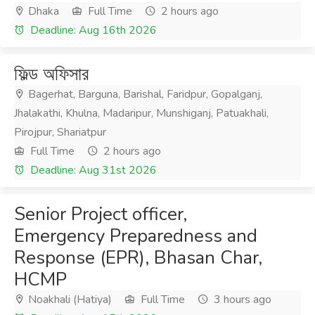
Dhaka
Full Time
2 hours ago
Deadline: Aug 16th 2026
ফিল্ড অফিসার
Bagerhat, Barguna, Barishal, Faridpur, Gopalganj,
Jhalakathi, Khulna, Madaripur, Munshiganj, Patuakhali,
Pirojpur, Shariatpur
Full Time
2 hours ago
Deadline: Aug 31st 2026
Senior Project officer,
Emergency Preparedness and
Response (EPR), Bhasan Char,
HCMP
Noakhali (Hatiya)
Full Time
3 hours ago