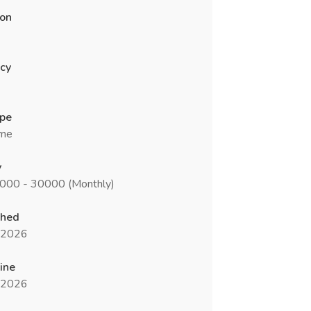
ion
cy
ype
ime
y
5000 - 30000 (Monthly)
shed
l 2026
ine
l 2026