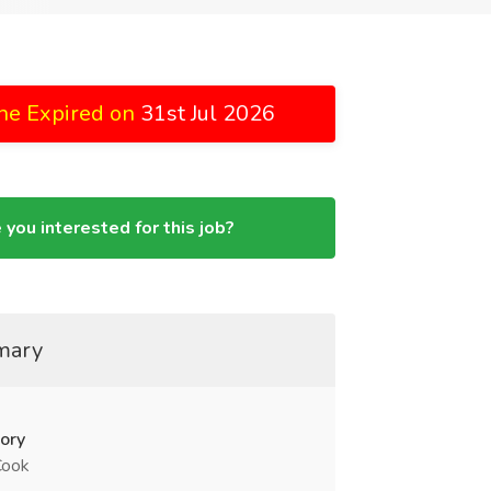
ne Expired on
31st Jul 2026
 you interested for this job?
mary
ory
Cook