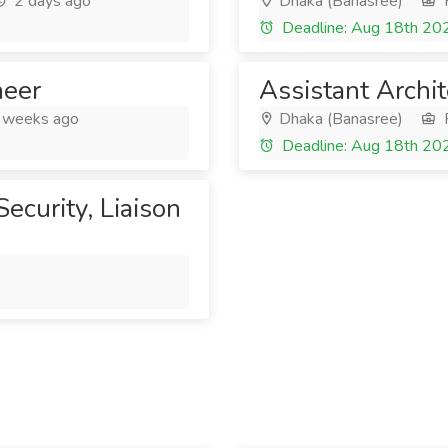
2 days ago
Dhaka (Banasree)
F
Deadline: Aug 18th 20
neer
Assistant Archit
 weeks ago
Dhaka (Banasree)
F
Deadline: Aug 18th 20
ecurity, Liaison