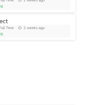
ull Time
2 weeks ago
26
ect
ull Time
2 weeks ago
26