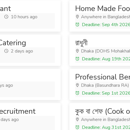
tant
Home Made Food
10 hours ago
Anywhere in Banglades
Deadline: Sep 4th 202
atering
রাধুনী
2 days ago
Dhaka (DOHS Mohakhal
Deadline: Aug 19th 20
Professional Be
ys ago
Dhaka (Basundhara RA)
Deadline: Sep 1st 202
ecruitment
কুক বা শেফ (Cook 
 days ago
Anywhere in Banglades
Deadline: Aug 31st 20