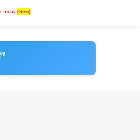
ce Today
(New)
ুন!