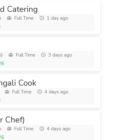
 Catering
h
Full Time
1 day ago
6
i)
Full Time
3 days ago
26
ngali Cook
Full Time
4 days ago
6
or Chef)
h
Full Time
4 days ago
26