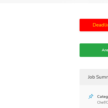
Deadli
Are
Job Sum
Categ
Chef/