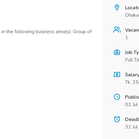
Locat
Dhaka
Vacan
in the following business area(s): Group of
1
Job T
Full T
Salar
Tk. 2
Publi
02 Ju
Deadl
31 Ju