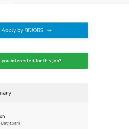
Apply by BDJOBS
 you interested for this job?
mary
ion
(Jatrabari)