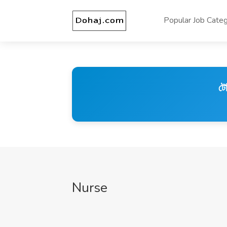
Popular Job Categ
টে
Nurse