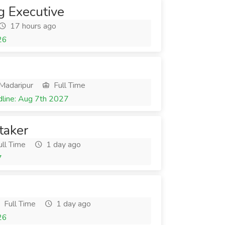
g Executive
17 hours ago
26
 Madaripur
Full Time
line: Aug 7th 2027
taker
ll Time
1 day ago
7
Full Time
1 day ago
26