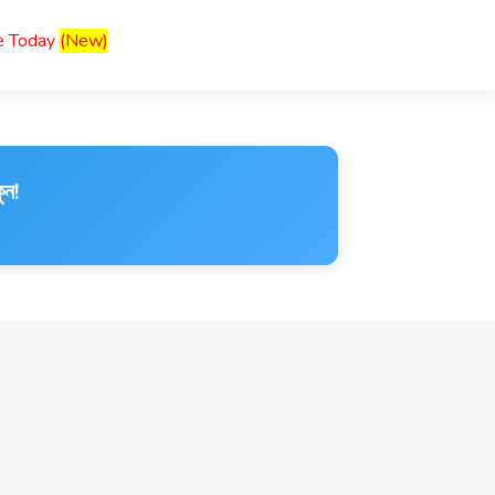
ce Today
(New)
ুন!