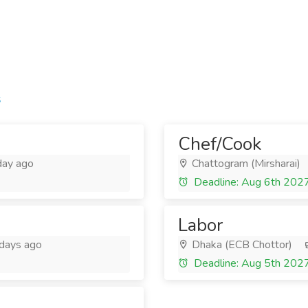
s
Chef/Cook
day ago
Chattogram (Mirsharai)
Deadline: Aug 6th 202
Labor
days ago
Dhaka (ECB Chottor)
Deadline: Aug 5th 202