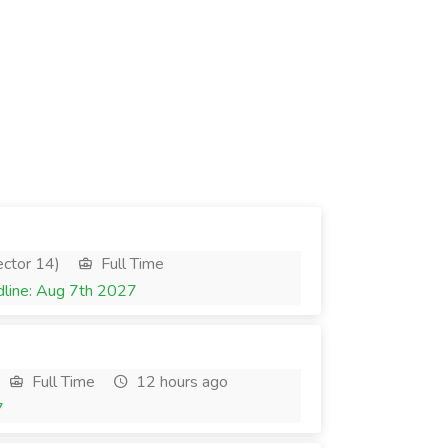
ector 14)
Full Time
line: Aug 7th 2027
Full Time
12 hours ago
7