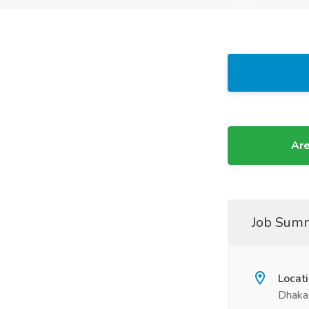
Are
Job Sum
Locat
Dhaka 