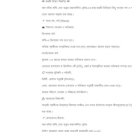
​📢 জরুরী নিয়োগ বিজ্ঞপ্তি 📢
​আল মদিনা নার্সিং হোম অ্যান্ড ডায়াগনস্টিক সেন্টার-এর জন্য জরুরী ভিত্তিতে কিছু সংখ্যক দক্ষ ও
থেকে আবেদন আহ্বান করা যাচ্ছে।
​📌 পদের নাম: নার্স (Nurse)
​💼 শিক্ষাগত যোগ্যতা ও অভিজ্ঞতা:
​ডিপ্লোমা নার্স:
​নার্সিং-এ ডিপ্লোমা পাস হতে হবে।
​অভিজ্ঞ প্রার্থীদের অগ্রাধিকার দেওয়া হবে (তবে ফ্রেশাররাও আবেদন করতে পারবেন)।
​নন-ডিপ্লোমা নার্স:
​ন্যূনতম ২-৪ বছরের বাস্তব কাজের অভিজ্ঞতা থাকতে হবে।
​যেকোনো হাসপাতাল বা ক্লিনিকে ওটি (OT), ওয়ার্ড বা ইমার্জেন্সিতে কাজের অভিজ্ঞতা সম্পন্ন হত
​📋 অন্যান্য সুবিধাদি ও শর্তাবলী:
​ডিউটি: রোস্টার অনুযায়ী (দিন/রাত)।
​বেতন: আলোচনা সাপেক্ষে (যোগ্যতা ও অভিজ্ঞতা অনুযায়ী আকর্ষণীয় বেতন দেওয়া হবে)।
​কাজের পরিবেশ: মনোরম ও পরিচ্ছন্ন কর্মপরিবেশ।
​📩 আবেদনের নিয়মাবলী:
​আগ্রহী প্রার্থীদের নিম্নোক্ত ঠিকানায় সশরীরে এসে অথবা ইমেইলের মাধ্যমে জীবনবৃত্তান্ত 
করা যাচ্ছে।
​📍 যোগাযোগের ঠিকানা:
আল মদিনা নার্সিং হোম অ্যান্ড ডায়াগনস্টিক সেন্টার
[দক্ষিণ রায়েরবাগ জোড়া খাম্বা কদমতলী যাত্রাবাড়ী ঢাকা-১২৩৬]