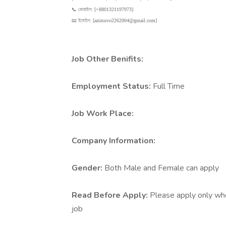
📞 মোবাইল: [+8801321197973]
📧 ইমেইল: [
azizsuvo2262004@gmail.com
]
Job Other Benifits:
Employment Status:
Full Time
Job Work Place:
Company Information:
Gender:
Both Male and Female can apply
Read Before Apply:
Please apply only who 
job