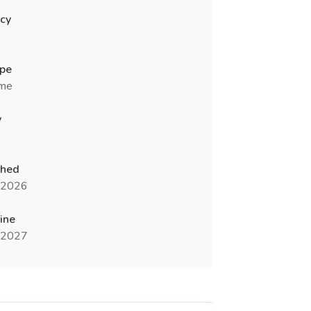
cy
ype
ime
y
shed
l 2026
ine
l 2027