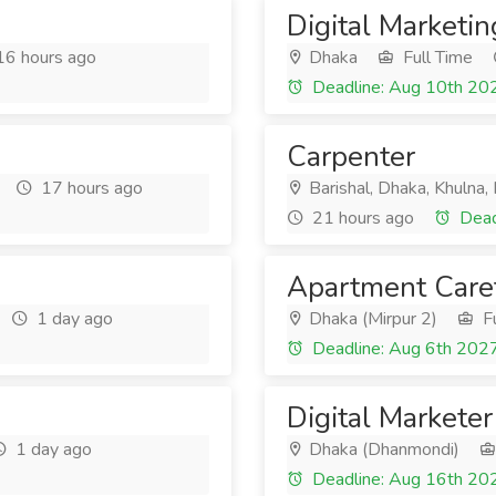
Digital Marketin
6 hours ago
Dhaka
Full Time
Deadline: Aug 10th 20
Carpenter
17 hours ago
Barishal, Dhaka, Khulna,
21 hours ago
Dead
Apartment Care
1 day ago
Dhaka (Mirpur 2)
Fu
Deadline: Aug 6th 202
Digital Marketer
1 day ago
Dhaka (Dhanmondi)
Deadline: Aug 16th 20