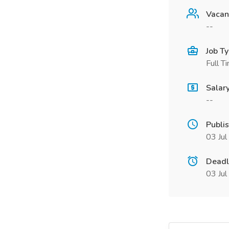
Vacan
--
Job T
Full T
Salar
--
Publi
03 Ju
Deadl
03 Ju