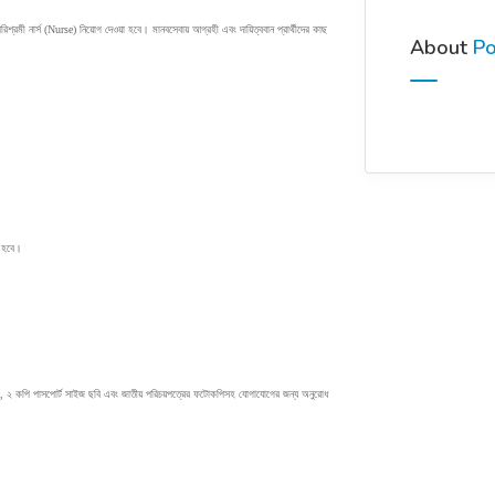
 পরিশ্রমী নার্স (Nurse) নিয়োগ দেওয়া হবে। মানবসেবায় আগ্রহী এবং দায়িত্ববান প্রার্থীদের কাছ 
About
Po
ে হবে।
(CV), ২ কপি পাসপোর্ট সাইজ ছবি এবং জাতীয় পরিচয়পত্রের ফটোকপিসহ যোগাযোগের জন্য অনুরোধ 