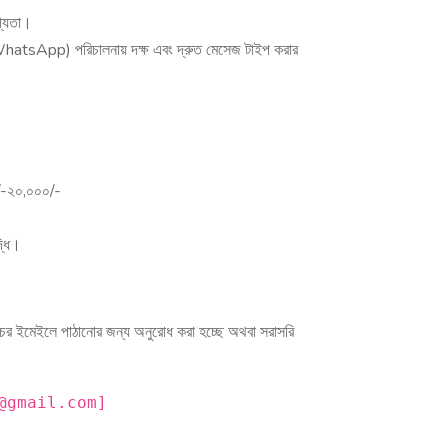
োগ্যতা।
atsApp) পরিচালনায় দক্ষ এবং দ্রুত মেসেজ টাইপ করার
০/-২০,০০০/-
দ্ধি।
িচের ইমেইলে পাঠানোর জন্য অনুরোধ করা হচ্ছে অথবা সরাসরি
@gmail.com
]