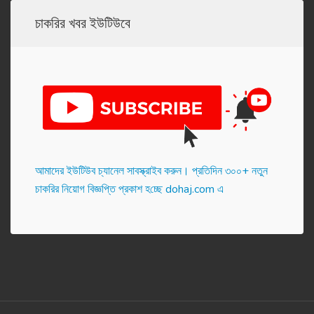
চাকরির খবর ইউটিউবে
আমাদের ইউটিউব চ্যানেল সাবস্ক্রাইব করুন। প্র‌তি‌দিন ৩০০+ নতুন
চাকরির নিয়োগ বিজ্ঞপ্তি প্রকাশ হ‌চ্ছে dohaj.com এ