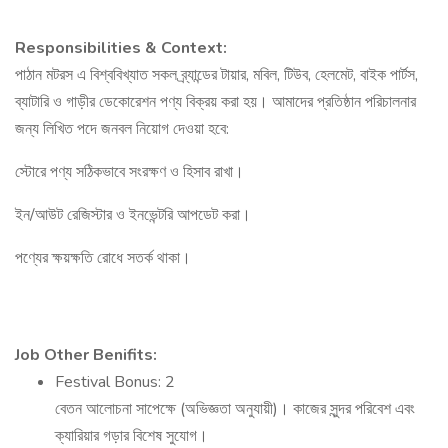
Responsibilities & Context:
পাঠান মটরস এ বিশ্ববিখ্যাত সকল ব্র্যান্ডের টায়ার, মবিল, টিউব, হেলমেট, বাইক পার্টস,
ব্যাটারি ও গাড়ীর ডেকোরেশন পণ্য বিক্রয় করা হয়। আমাদের প্রতিষ্ঠান পরিচালনার
জন্য লিখিত পদে জনবল নিয়োগ দেওয়া হবে:
স্টোরে পণ্য সঠিকভাবে সংরক্ষণ ও হিসাব রাখা।
ইন/আউট রেজিস্টার ও ইনভেন্টরি আপডেট করা।
পণ্যের ক্ষয়ক্ষতি রোধে সতর্ক থাকা।
Job Other Benifits:
Festival Bonus: 2
বেতন আলোচনা সাপেক্ষে (অভিজ্ঞতা অনুযায়ী)। কাজের সুন্দর পরিবেশ এবং
ক্যারিয়ার গড়ার বিশেষ সুযোগ।