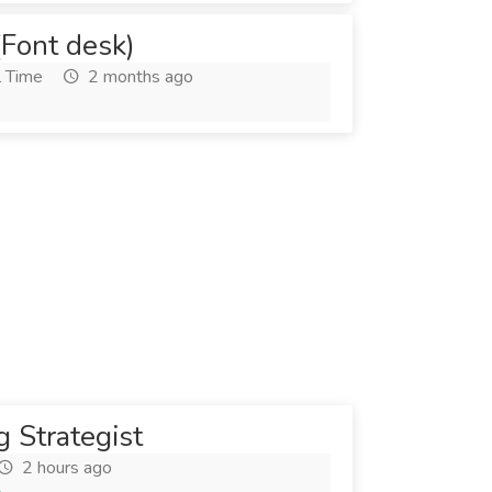
Font desk)
l Time
2 months ago
g Strategist
2 hours ago