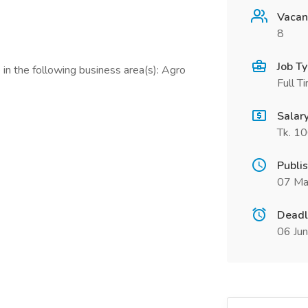
Vacan
8
Job T
in the following business area(s): Agro
Full T
Salar
Tk. 1
Publi
07 Ma
Deadl
06 Ju