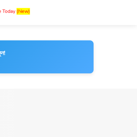
ce Today
(New)
ুন!