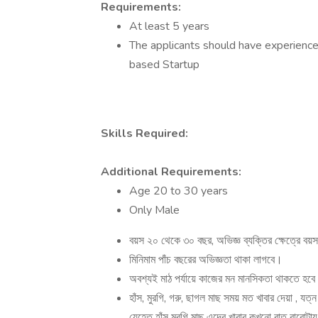
Requirements:
At least 5 years
The applicants should have experience 
based Startup
Skills Required:
Additional Requirements:
Age 20 to 30 years
Only Male
বয়স ২০ থেকে ৩০ বছর, অভিজ্ঞ ব্যক্তির ক্ষেত্রে বয
মিনিমাম পাঁচ বছরের অভিজ্ঞতা থাকা লাগবে।
অবশ্যই মাঠ পর্যায়ে কাজের মন মানসিকতা থাকতে হব
হাঁস, মুরগি, গরু, ছাগল মাছ সময় মত খাবার দেয়া , য
যেহেতু হাঁস মুরগি মাছ এদের খাবার কখনো রাত বারোটা