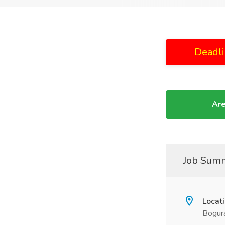
Deadli
Are
Job Sum
Locat
Bogura