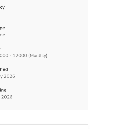
cy
ype
ime
y
0000 - 12000 (Monthly)
shed
y 2026
ine
n 2026