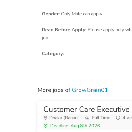
Gender:
Only Male can apply
Read Before Apply:
Please apply only who 
job
Category:
More jobs of
GrowGrain01
Customer Care Executive 
Dhaka (Banani)
Full Time
4 we
Deadline: Aug 8th 2026