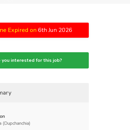
ne Expired on
6th Jun 2026
 you interested for this job?
mary
ion
 (Dupchanchia)