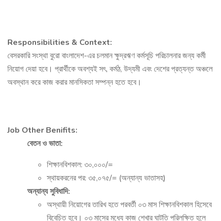
Responsibilities & Context:
বেসরকারি সংস্থা বুরো বাংলাদেশ-এর চলমান ক্ষুদ্রঋণ কর্মসূচি পরিচালনার জন্য কর্মী
নিয়োগ দেয়া হবে। প্রার্থীকে অবশ্যই সৎ, কর্মঠ, উদ্যমী এবং দেশের প্রত্যন্ত অঞ্চলে
অবস্থান করে কাজ করার মানসিকতা সম্পন্ন হতে হবে।
Job Other Benifits:
বেতন ও ভাতা:
শিক্ষানবিশকাল: ৩০,০০০/=
স্থায়করনের পর: ৩৫,০৭৫/= (অন্যান্য ভাতাসহ)
অন্যান্য সুবিধাদি:
অস্থায়ী নিয়োগের তারিখ হতে পরবর্তী ০৩ মাস শিক্ষানবিশকাল হিসেবে
বিবেচিত হবে। ০৩ মাসের মধ্যে কাজ শেখার ঘাটতি পরিলক্ষিত হলে