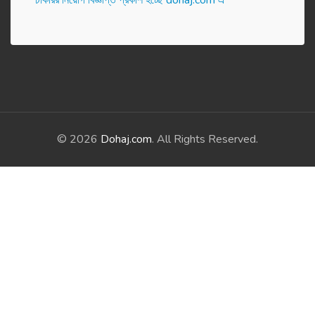
চাকরির নিয়োগ বিজ্ঞপ্তি প্রকাশ হ‌চ্ছে dohaj.com এ
© 2026
Dohaj.com
. All Rights Reserved.