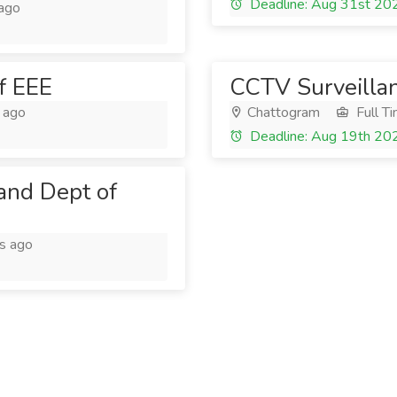
Deadline: Aug 31st 20
ago
f EEE
CCTV Surveilla
 ago
Chattogram
Full T
Deadline: Aug 19th 20
 and Dept of
s ago