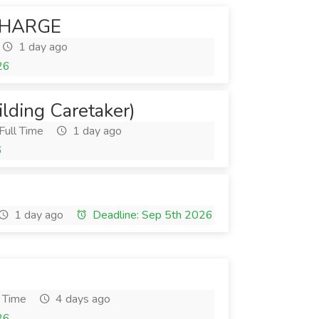
CHARGE
1 day ago
26
(Building Caretaker)
Full Time
1 day ago
6
1 day ago
Deadline: Sep 5th 2026
 Time
4 days ago
26