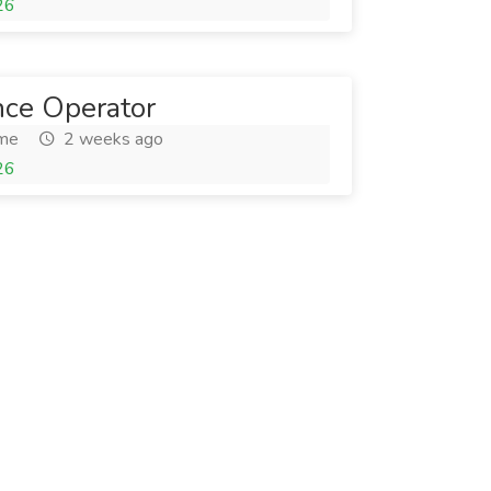
26
nce Operator
ime
2 weeks ago
26