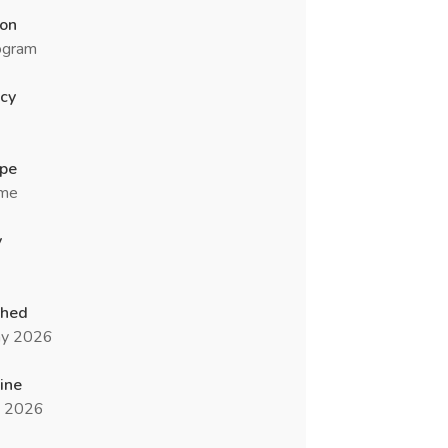
ion
ogram
cy
ype
ime
y
shed
y 2026
ine
n 2026