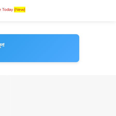
ce Today
(New)
ুন!