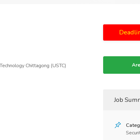
Deadli
Are
d Technology Chittagong (USTC)
Job Sum
Categ
Securi