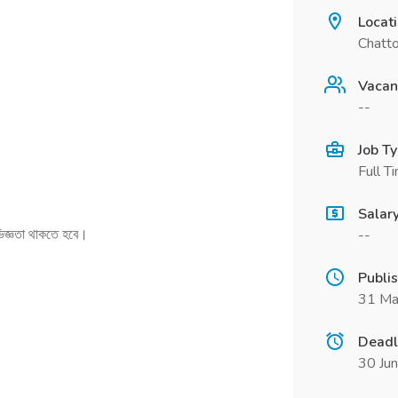
Locat
Chatt
Vacan
--
Job T
Full T
Salar
ভিজ্ঞতা থাকতে হবে।
--
Publi
31 Ma
Deadl
30 Ju