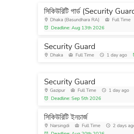
সিকিউরিটি গার্ড (Security Guar
Dhaka (Basundhara RA)
Full Time
Deadline: Aug 13th 2026
Security Guard
Dhaka
Full Time
1 day ago
Security Guard
Gazipur
Full Time
1 day ago
Deadline: Sep 5th 2026
সিকিউরিটি ইনচার্জ
Narsingdi
Full Time
2 days ag
Deadline: Aug 20th 2026