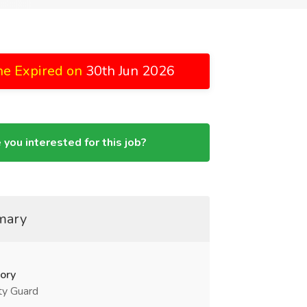
ne Expired on
30th Jun 2026
 you interested for this job?
mary
ory
ty Guard