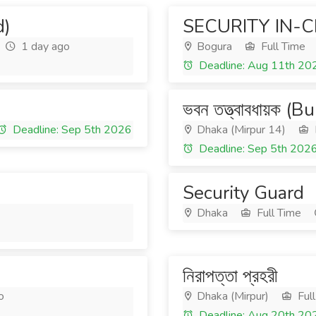
d)
SECURITY IN-
1 day ago
Bogura
Full Time
Deadline: Aug 11th 20
ভবন তত্ত্বাবধায়ক 
Deadline: Sep 5th 2026
Dhaka (Mirpur 14)
Deadline: Sep 5th 202
Security Guard
Dhaka
Full Time
নিরাপত্তা প্রহরী
o
Dhaka (Mirpur)
Full
Deadline: Aug 20th 20