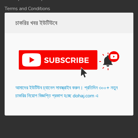
Terms and Conditions
চাকরির খবর ইউটিউবে
আমাদের ইউটিউব চ্যানেল সাবস্ক্রাইব করুন। প্র‌তি‌দিন ৩০০+ নতুন
চাকরির নিয়োগ বিজ্ঞপ্তি প্রকাশ হ‌চ্ছে dohaj.com এ