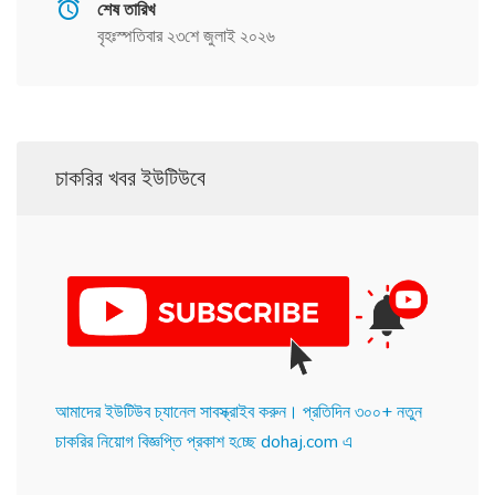
শেষ তারিখ
বৃহঃস্পতিবার ২৩শে জুলাই ২০২৬
চাকরির খবর ইউটিউবে
আমাদের ইউটিউব চ্যানেল সাবস্ক্রাইব করুন। প্র‌তি‌দিন ৩০০+ নতুন
চাকরির নিয়োগ বিজ্ঞপ্তি প্রকাশ হ‌চ্ছে dohaj.com এ