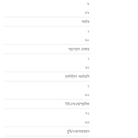
৯
৫৯
সার্চার
১
৬০
প্রগ্রেস চেজার
১
৬১
হসপিটাল অর্ডারলি
২
৬২
ইউএসএম/শ্রমিক
৭২
৬৩
ধুবি/ওয়াশারম্যান