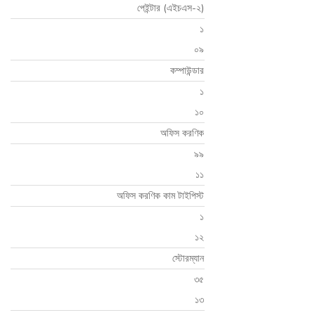
পেইন্টার (এইচএস-২)
১
০৯
কম্পাউন্ডার
১
১০
অফিস করণিক
৯৯
১১
অফিস করণিক কাম টাইপিস্ট
১
১২
স্টোরম্যান
৩৫
১৩