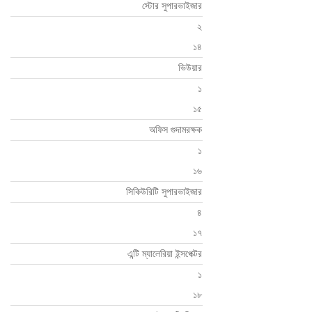
স্টোর সুপারভাইজার
২
১৪
ভিউয়ার
১
১৫
অফিস গুদামরক্ষক
১
১৬
সিকিউরিটি সুপারভাইজার
৪
১৭
এন্টি ম্যালেরিয়া ইন্সপেক্টর
১
১৮