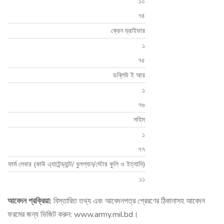
১০
৭৪
ক্রেন ড্রাইভার
১
৭৫
ডব্লিউ ই আর
১
৭৬
সহিস
১
৭৭
ফার্ম লেবার (কাউ এ্যাটেন্ড্যান্ট/ বুলশ্যান/স্টোর কুলি ও ইত্যাদি)
১১
আবেদন প্রক্রিয়া:
বিস্তারিত তথ্য এবং আবেদনপত্র প্রেরণের ঠিকানাসহ আবেদন
ফরমের জন্য ভিজিট করুন: www.army.mil.bd।