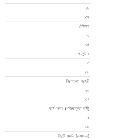
১৯
৩৪
টেইলার
৩
৩৫
কার্পেন্টার
৩
৩৬
নিরাপত্তা প্রহরী
২৩
৩৭
ফার্ম লেবার (পরিচ্ছন্নতা কর্মী)
২
৩৮
ইলেন্ট এমডি (এএস-২)