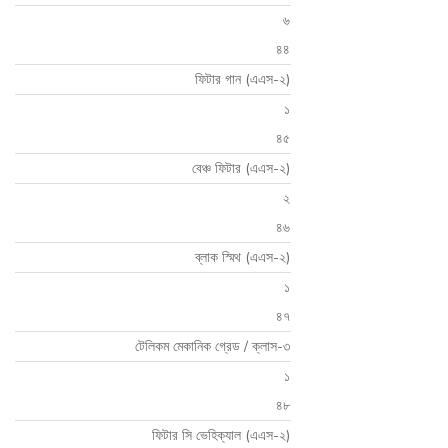
৬
৪৪
ফিটার গান (এএস-২)
১
৪৫
বেঞ্চ ফিটার (এএস-২)
২
৪৬
ব্লাক স্মিথ (এএস-২)
১
৪৭
টেলিকম মেকানিক গ্রেড / ক্লাস-৩
১
৪৮
ফিটার সি ভেহিক্যাল (এএস-২)