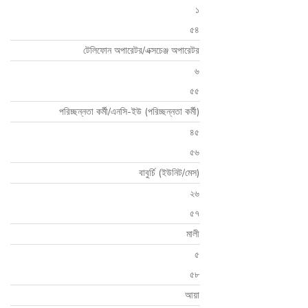
১
৫৪
টেলিফোন অপারেটর/এক্সচেঞ্জ অপারেটর
৬
৫৫
পরিচ্ছন্নতা কর্মী/এনসি-ইউ (পরিচ্ছন্নতা কর্মী)
৪৫
৫৬
বাবুর্চি (ইউনিট/মেস)
২৬
৫৭
মালী
৫
৫৮
আয়া