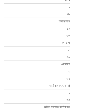
১
২৯
ফায়ারম্যান
১৯
৩০
গোয়ালা
৫
৩১
ওয়ার্ডবয়
৪
৩২
আর্মোরার (এএস-২)
১
৩৩
অফিস সহায়ক/বার্তাবাহক