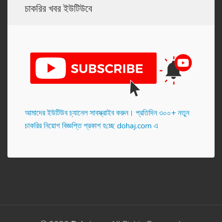
চাকরির খবর ইউটিউবে
আমাদের ইউটিউব চ্যানেল সাবস্ক্রাইব করুন। প্র‌তি‌দিন ৩০০+ নতুন
চাকরির নিয়োগ বিজ্ঞপ্তি প্রকাশ হ‌চ্ছে dohaj.com এ