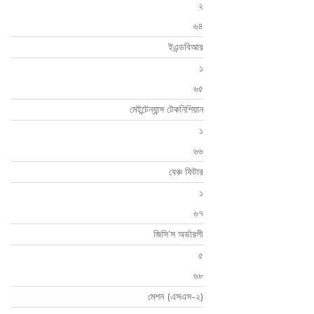
২
৬৪
ইএন্ডবিআর
১
৬৫
মেইন্টেন্যান্স টেকনিশিয়ান
১
৬৬
বেঞ্চ ফিটার
১
৬৭
জিসি’স অর্ডারলী
৫
৬৮
মেশন (এসএস-২)