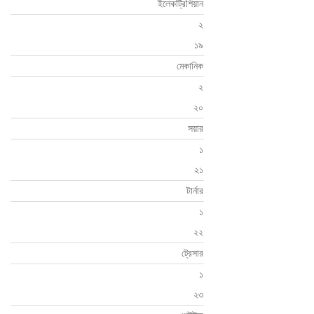
ইলেকট্রিশিয়ান
২
১৯
মেকানিক
২
২০
সয়ার
১
২১
টার্নার
১
২২
ট্রেসার
১
২৩