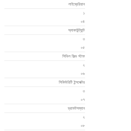
লাইব্রেরিয়ান
১
০৪
অ্যাকাউন্ট্যান্ট
৩
০৫
সিভিল ফিল্ড স্টাফ
২
০৬
সিকিউরিটি ইন্সপেক্টর
৩
০৭
ড্রাফটসম্যান
২
০৮