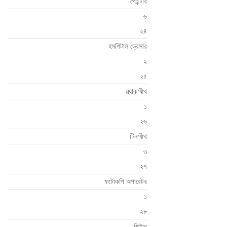
পেইন্টার
৬
২৪
হসপিটাল ড্রেসার
২
২৫
ব্ল্যাকস্মীথ
১
২৬
টিনস্মীথ
৩
২৭
ফটোকপি অপারেটর
১
২৮
ফিটার