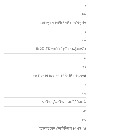
১
৪৯
ভেহিক্যাল ফিটার/ফিটার ভেহিক্যাল
১
৫০
সিকিউরিটি অ্যাসিস্ট্যান্ট সাব-ইন্সপেক্টর
৬
৫১
ভেটেরিনারি ফিল্ড অ্যাসিস্ট্যান্ট (ভিএফএ)
১
৫২
ড্রাইভার/ড্রাইভার এমটি/সিএমডি
১৫
৫৩
ইলেকট্রমেড টেকনিশিয়ান (এএস-২)