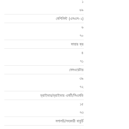
১
৬৯
মেশিনিস্ট (এসএস-২)
৬
৭০
ফায়ার ক্র
৪
৭১
মেসওয়েটার
৩৯
৭২
ড্রাইভার/ড্রাইভার এমটি/সিএমডি
১৫
৭৩
মশালচি/সহকারী বাবুর্চি