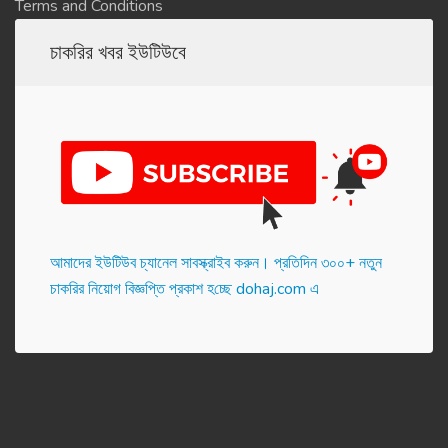
Terms and Conditions
চাকরির খবর ইউটিউবে
আমাদের ইউটিউব চ্যানেল সাবস্ক্রাইব করুন। প্র‌তি‌দিন ৩০০+ নতুন
চাকরির নিয়োগ বিজ্ঞপ্তি প্রকাশ হ‌চ্ছে dohaj.com এ